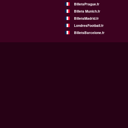
BilletsPrague.fr
Billets Munich.fr
BilletsMadrid.fr
LondresFootball.fr
BilletsBarcelone.fr