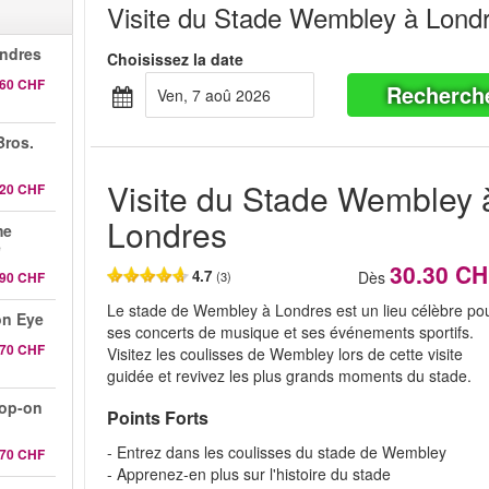
Visite du Stade Wembley à Lond
ndres
Choisissez la date
.60 CHF
Recherch
ven, 7 aoû 2026
Bros.
Visite du Stade Wembley 
.20 CHF
Londres
me
e
30.30 C
4.7
Dès
.90 CHF
(3)
Le stade de Wembley à Londres est un lieu célèbre po
on Eye
ses concerts de musique et ses événements sportifs.
.70 CHF
Visitez les coulisses de Wembley lors de cette visite
guidée et revivez les plus grands moments du stade.
hop-on
Points Forts
- Entrez dans les coulisses du stade de Wembley
.70 CHF
- Apprenez-en plus sur l'histoire du stade