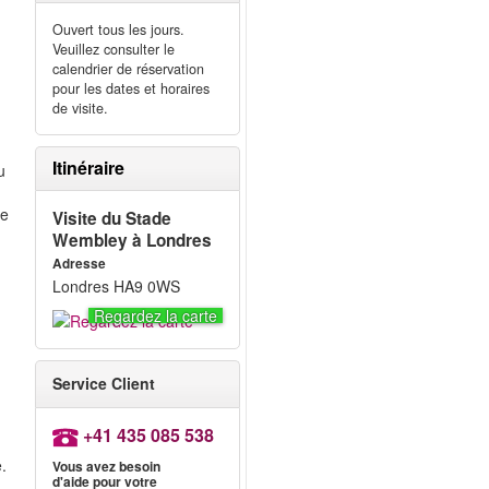
Ouvert tous les jours.
Veuillez consulter le
calendrier de réservation
pour les dates et horaires
de visite.
e
Itinéraire
u
te
Visite du Stade
Wembley à Londres
Adresse
Londres HA9 0WS
Regardez la carte
Service Client
+41 435 085 538
.
Vous avez besoin
d'aide pour votre