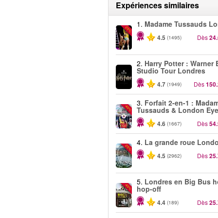
Expériences similaires
1.
Madame Tussauds Lo
-25%
4.5
Dès
24
(1495)
2.
Harry Potter : Warner 
Studio Tour Londres
4.7
Dès
150
(1949)
3.
Forfait 2-en-1 : Mada
-40%
Tussauds & London Ey
4.6
Dès
54
(1667)
4.
La grande roue Lond
-25%
4.5
Dès
25
(2962)
5.
Londres en Big Bus 
-40%
hop-off
4.4
Dès
25
(189)