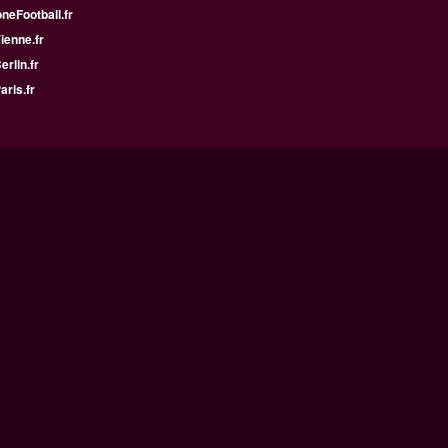
neFootball.fr
Vienne.fr
erlin.fr
aris.fr