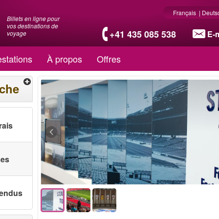
Français
|
Deuts
Billets en ligne pour
vos destinations de
+41 435 085 538
E-m
voyage
stations
À propos
Offres
rche
rais
ses
 vendus