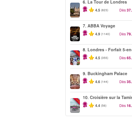
6.
La Tour de Londres
4.5
Dès
37
(823)
7.
ABBA Voyage
4.9
Dès
79
(1140)
8.
Londres - Forfait 5-en
-60%
4.5
Dès
65
(355)
9.
Buckingham Palace
4.6
Dès
35
(144)
10.
Croisière sur la Tami
-10%
4.4
Dès
16
(56)