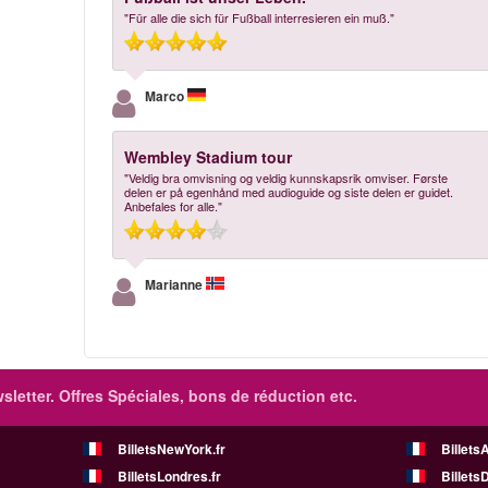
"Für alle die sich für Fußball interresieren ein muß."
Marco
Wembley Stadium tour
"Veldig bra omvisning og veldig kunnskapsrik omviser. Første
delen er på egenhånd med audioguide og siste delen er guidet.
Anbefales for alle."
Marianne
sletter. Offres Spéciales, bons de réduction etc.
BilletsNewYork.fr
Billets
BilletsLondres.fr
Billets