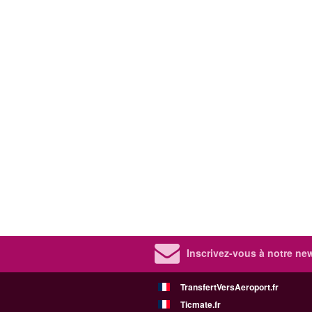
Inscrivez-vous à notre new
TransfertVersAeroport.fr
Ticmate.fr