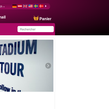
ch »
ail
Panier
Ce produit a été
sauvegardé dans votre
liste.