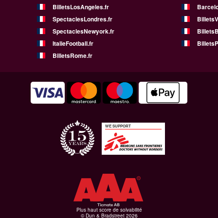
BilletsLosAngeles.fr
Barcelo
SpectaclesLondres.fr
Billets
SpectaclesNewyork.fr
BilletsB
ItalieFootball.fr
BilletsP
BilletsRome.fr
WE SUPPORT
Plus haut score de solvabilité
© Dun & Bradstreet 2026