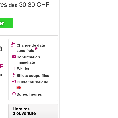
res
30.30 CHF
dès
er
à
Change de date
sans frais
Confirmation
immédiate
HF
E-billet
ur
Billets coupe-files
Guide touristique
Durée
:
heures
Horaires
d'ouverture