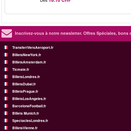
Inscrivez-vous à notre newsletter. Offres Spéciales, bons 
TransfertVersAeroport.fr
BilletsNewYork.fr
BilletsAmsterdam.fr
Ticmate.fr
BilletsLondres.fr
BilletsDubai.fr
BilletsPrague.fr
BilletsLosAngeles.fr
BarceloneFootball.fr
Billets Munich.fr
SpectaclesLondres.fr
BilletsVienne.fr