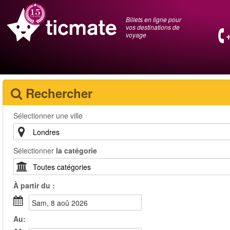
Billets en ligne pour
vos destinations de
voyage
Rechercher
Sélectionner une ville
Sélectionner
la catégorie
À partir du :
sam, 8 aoû 2026
Au: