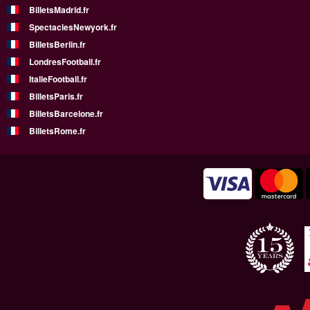
BilletsMadrid.fr
SpectaclesNewyork.fr
BilletsBerlin.fr
LondresFootball.fr
ItalieFootball.fr
BilletsParis.fr
BilletsBarcelone.fr
BilletsRome.fr