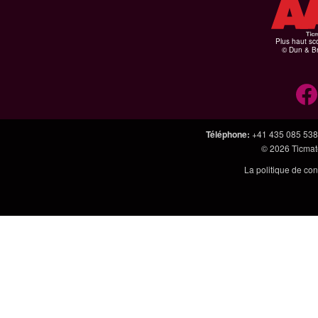
Plus haut sco
© Dun & Br
Téléphone
:
+41 435 085 538
© 2026
Ticmate
La politique de con