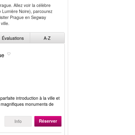
rague. Allez voir la célèbre
e Lumière Noire), parcourez
Visiter Prague en Segway
ville.
Évaluations
A-Z
ue
arfaite introduction à la ville et
es magnifiques monuments de
Réserver
Info