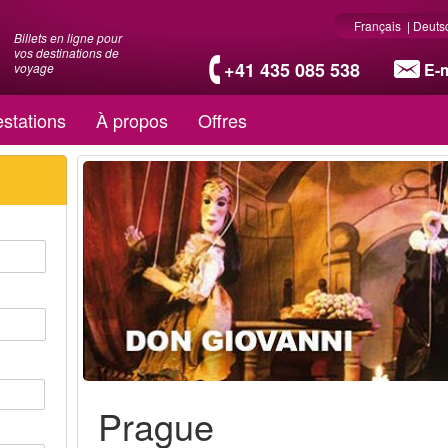
Français
|
Deuts
Billets en ligne pour
vos destinations de
+41 435 085 538
E-m
voyage
stations
À propos
Offres
Prague