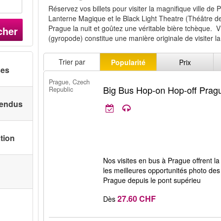
Réservez vos billets pour visiter la magnifique ville de P
Lanterne Magique et le Black Light Theatre (Théâtre d
Prague la nuit et goûtez une véritable bière tchèque. 
cher
(gyropode) constitue une manière originale de visiter la 
Trier par
Popularité
Prix
ses
Prague, Czech
Big Bus Hop-on Hop-off Prag
Republic
 vendus
ation
Nos visites en bus à Prague offrent la p
les meilleures opportunités photo d
Prague depuis le pont supérieu
27.60 CHF
Dès