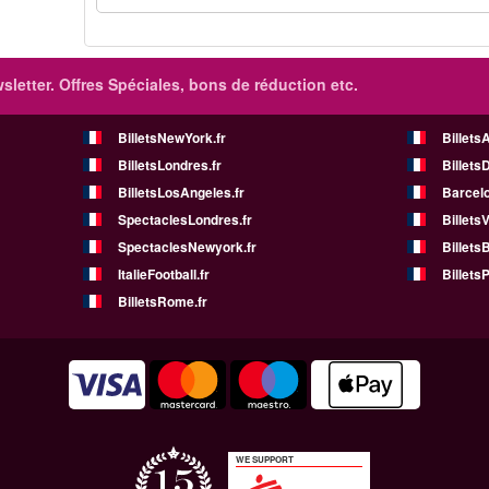
sletter. Offres Spéciales, bons de réduction etc.
BilletsNewYork.fr
Billets
BilletsLondres.fr
Billets
BilletsLosAngeles.fr
Barcelo
SpectaclesLondres.fr
Billets
SpectaclesNewyork.fr
BilletsB
ItalieFootball.fr
BilletsP
BilletsRome.fr
WE SUPPORT