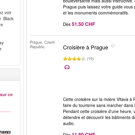
bouleversante mais aussi instructive.
Prague puis laissez votre guide vous
ez voir
et les monuments commémoratifs.
e Black
51.50 CHF
Dès
re
ay
Prague, Czech
Croisière à Prague
Republic
e
(10)
 sur ce
Cette croisière sur la rivière Vltava 
faire du tourisme sans marcher dans l
Pendant cette croisière d'une heure,
détendre et découvrir les bâtiments 
audio.
11.80 CHF
Dès