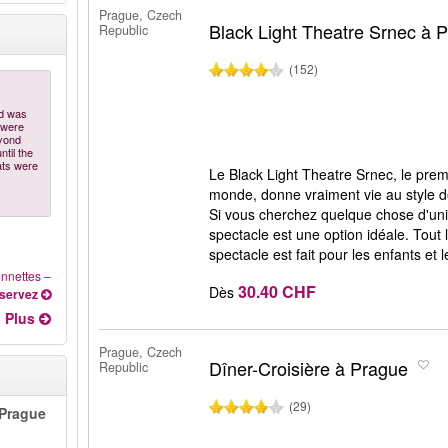
Prague, Czech
Black Light Theatre Srnec à 
Republic
(152)
nd was
 were
eyond
ntil the
eats were
Le Black Light Theatre Srnec, le prem
monde, donne vraiment vie au style de
Si vous cherchez quelque chose d'uni
spectacle est une option idéale. Tout 
spectacle est fait pour les enfants et l
onnettes
–
30.40 CHF
Dès
servez
Plus
Prague, Czech
Dîner-Croisière à Prague
Republic
(29)
 Prague