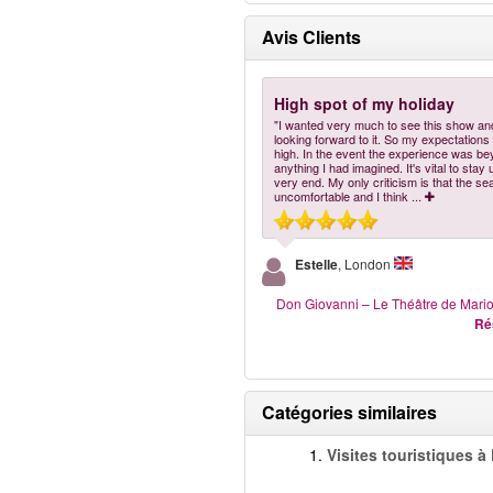
Avis Clients
High spot of my holiday
"I wanted very much to see this show a
looking forward to it. So my expectations
high. In the event the experience was b
anything I had imagined. It's vital to stay u
very end. My only criticism is that the s
uncomfortable and I think
...
Estelle
, London
Don Giovanni – Le Théâtre de Mari
Ré
Catégories similaires
1.
Visites touristiques à