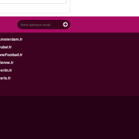
Amsterdam.fr
Dubai.fr
neFootball.fr
Vienne.fr
erlin.fr
aris.fr