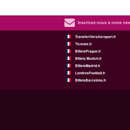
Inscrivez-vous à notre new
TransfertVersAeroport.fr
Ticmate.fr
BilletsPrague.fr
Billets Munich.fr
BilletsMadrid.fr
LondresFootball.fr
BilletsBarcelone.fr