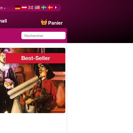
ch »
ail
Panier
Ce produit a été
sauvegardé dans votre
liste.