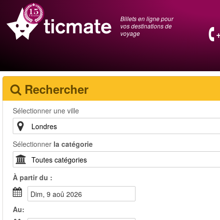
Billets en ligne pour
vos destinations de
voyage
Rechercher
Sélectionner une ville
Sélectionner
la catégorie
À partir du :
dim, 9 aoû 2026
Au: