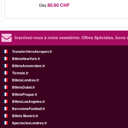
80.60 CHF
Dès
Inscrivez-vous à notre newsletter. Offres Spéciales, bons 
TransfertVersAeroport.fr
BilletsNewYork.fr
BilletsAmsterdam.fr
Ticmate.fr
BilletsLondres.fr
BilletsDubai.fr
BilletsPrague.fr
BilletsLosAngeles.fr
BarceloneFootball.fr
Billets Munich.fr
SpectaclesLondres.fr