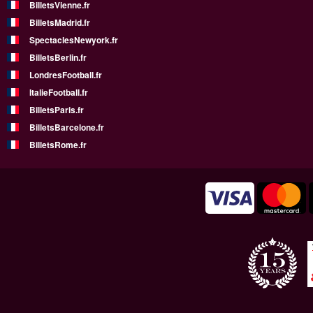
BilletsVienne.fr
BilletsMadrid.fr
SpectaclesNewyork.fr
BilletsBerlin.fr
LondresFootball.fr
ItalieFootball.fr
BilletsParis.fr
BilletsBarcelone.fr
BilletsRome.fr