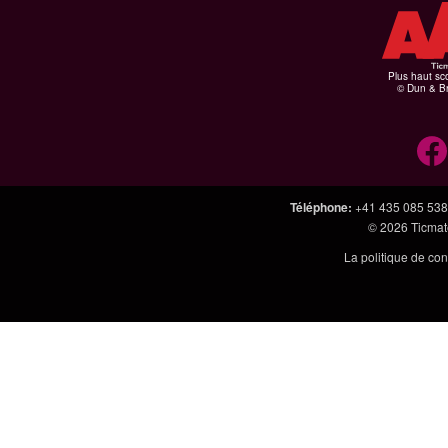
Plus haut sco
© Dun & Br
Téléphone
:
+41 435 085 538
© 2026
Ticmate
La politique de con