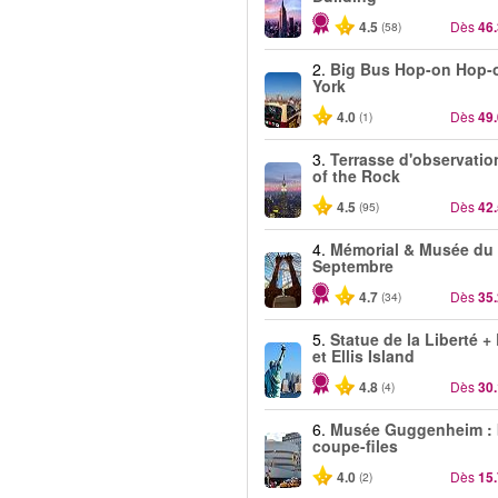
4.5
Dès
46
(58)
2.
Big Bus Hop-on Hop-
York
4.0
Dès
49
(1)
3.
Terrasse d'observatio
of the Rock
4.5
Dès
42
(95)
4.
Mémorial & Musée du
Septembre
4.7
Dès
35
(34)
5.
Statue de la Liberté +
et Ellis Island
4.8
Dès
30
(4)
6.
Musée Guggenheim : b
coupe-files
4.0
Dès
15
(2)