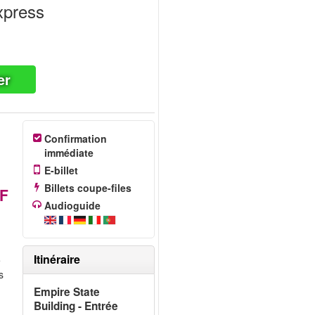
xpress
er
Confirmation
immédiate
E-billet
Billets coupe-files
HF
Audioguide
Itinéraire
e
s
Empire State
Building - Entrée