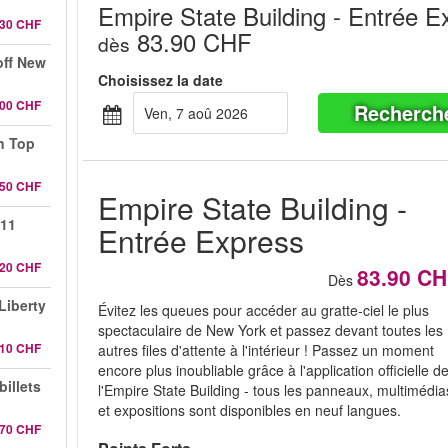
Empire State Building - Entrée E
.30 CHF
83.90 CHF
dès
off New
Choisissez la date
.00 CHF
Recherch
ven, 7 aoû 2026
n Top
.50 CHF
Empire State Building -
 11
Entrée Express
.20 CHF
83.90 C
Dès
 Liberty
Évitez les queues pour accéder au gratte-ciel le plus
spectaculaire de New York et passez devant toutes les
.10 CHF
autres files d'attente à l'intérieur ! Passez un moment
encore plus inoubliable grâce à l'application officielle d
illets
l'Empire State Building - tous les panneaux, multimédia
et expositions sont disponibles en neuf langues.
.70 CHF