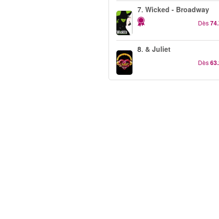
7.
Wicked - Broadway
Dès
74
8.
& Juliet
Dès
63