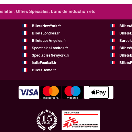
sletter. Offres Spéciales, bons de réduction etc.
BilletsNewYork.fr
Billets
BilletsLondres.fr
Billets
BilletsLosAngeles.fr
Barcelo
SpectaclesLondres.fr
Billets
SpectaclesNewyork.fr
BilletsB
ItalieFootball.fr
BilletsP
BilletsRome.fr
WE SUPPORT