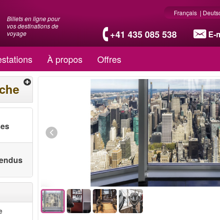
Français
|
Deuts
Billets en ligne pour
vos destinations de
+41 435 085 538
E-m
voyage
stations
À propos
Offres
rche
ses
 vendus
e