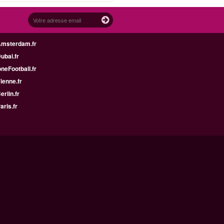
Amsterdam.fr
Dubai.fr
neFootball.fr
Vienne.fr
erlin.fr
aris.fr