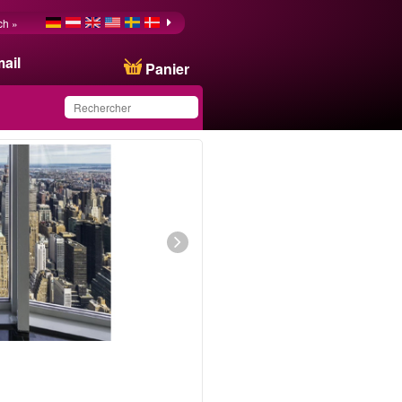
ch »
ail
Panier
Ce produit a été
sauvegardé dans votre
liste.