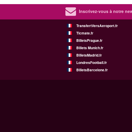
Inscrivez-vous à notre new
TransfertVersAeroport.fr
Ticmate.fr
BilletsPrague.fr
Billets Munich.fr
BilletsMadrid.fr
LondresFootball.fr
BilletsBarcelone.fr