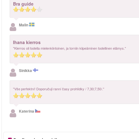
Bra guide
Malin
Ihana kierros
"Kierros oli todella mielenkiintoinen, ja torniin kiipeäminen todellinen elämys."
Sinikka
"Vše perfektní! Doporučuji ranní časy prohlídky / 7,30;7,50/."
Katerina