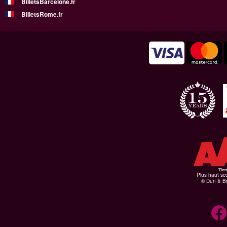
BilletsBarcelone.fr
BilletsRome.fr
Plus haut sco
© Dun & Br