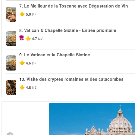
7.
Le Meilleur de la Toscane avec Dégustation de Vin
5.0
(1)
8.
Vatican & Chapelle Sixtine - Entrée prioritaire
4.7
(22)
9.
Le Vatican et la Chapelle Sixtine
4.6
(5)
10.
Visite des cryptes romaines et des catacombes
4.8
(12)