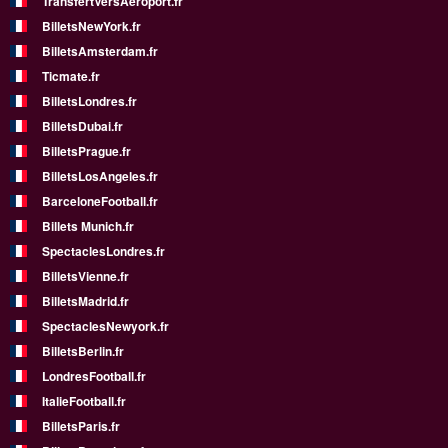
TransfertVersAeroport.fr
BilletsNewYork.fr
BilletsAmsterdam.fr
Ticmate.fr
BilletsLondres.fr
BilletsDubai.fr
BilletsPrague.fr
BilletsLosAngeles.fr
BarceloneFootball.fr
Billets Munich.fr
SpectaclesLondres.fr
BilletsVienne.fr
BilletsMadrid.fr
SpectaclesNewyork.fr
BilletsBerlin.fr
LondresFootball.fr
ItalieFootball.fr
BilletsParis.fr