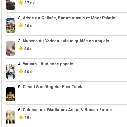
4.7
(43)
2.
Arène du Colisée, Forum romain et Mont Palatin
4.0
(1)
3.
Musées du Vatican : visite guidée en anglais
5.0
(4)
4.
Vatican - Audience papale
5.0
(1)
5.
Castel Sant’Angelo: Fast Track
6.
Colosseum, Gladiators Arena & Roman Forum
4.5
(2)