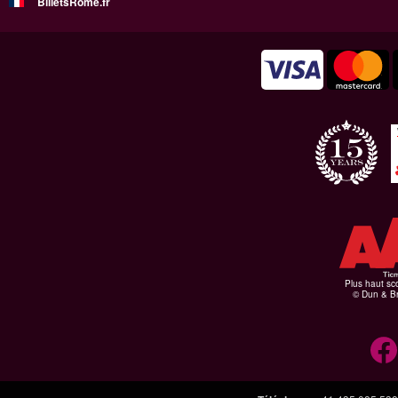
BilletsRome.fr
Plus haut sco
© Dun & Br