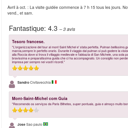
Avril à oct. : La visite guidée commence à 7 h 15 tous les jours. N
vend., et sam.
Fantastique:
4.3
– 3
avis
Tesoro francese.
"L'organizzazione del tour al mont Saint Michel e' stata perfetta. Pulman bellissimo,gu
marcia,sempre in perfetto orario. Durante il viaggio dal pulman si può godere la visio
alla Roccia dove si trova il villaggio medievale e l'abbazia di San Michele, una sola par
bravissima e preparatissima guida che ci ha accompagnato. Un consiglio non perdete 
impresa per sempre nei vostri ricordi."
Sandro
Civitavecchia
Mont-Saint-Michel com Guia
"Recomendo os serviços da Paris Bilhetes, super pontuais, guia e almoço muito bons
Jose
Sao paulo