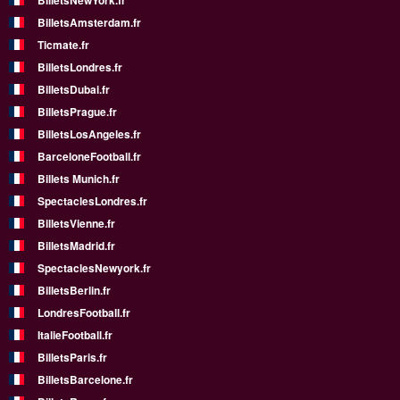
BilletsNewYork.fr
BilletsAmsterdam.fr
Ticmate.fr
BilletsLondres.fr
BilletsDubai.fr
BilletsPrague.fr
BilletsLosAngeles.fr
BarceloneFootball.fr
Billets Munich.fr
SpectaclesLondres.fr
BilletsVienne.fr
BilletsMadrid.fr
SpectaclesNewyork.fr
BilletsBerlin.fr
LondresFootball.fr
ItalieFootball.fr
BilletsParis.fr
BilletsBarcelone.fr