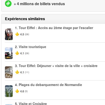
+ 4 millions de billets vendus
Expériences similaires
1.
Tour Eiffel : Accès au 2ème étage par l'escalier
4.5
(28)
2.
Visite touristique
4.1
(28)
3.
Tour Eiffel: Déjeuner + visite de la ville + croisière
4.1
(11)
4.
Plages du debarquement de Normandie
4.6
(5)
5.
Visite et Croisière