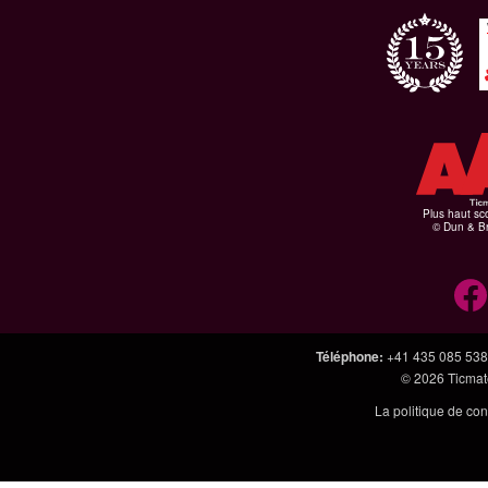
Plus haut sco
© Dun & Br
Téléphone
:
+41 435 085 538
© 2026
Ticmate
La politique de con