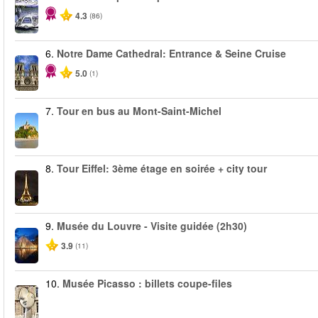
4.3
(86)
6.
Notre Dame Cathedral: Entrance & Seine Cruise
5.0
(1)
7.
Tour en bus au Mont-Saint-Michel
8.
Tour Eiffel: 3ème étage en soirée + city tour
9.
Musée du Louvre - Visite guidée (2h30)
3.9
(11)
10.
Musée Picasso : billets coupe-files