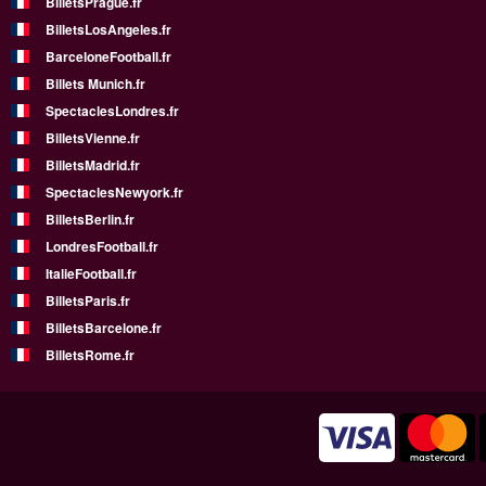
BilletsPrague.fr
BilletsLosAngeles.fr
BarceloneFootball.fr
Billets Munich.fr
SpectaclesLondres.fr
BilletsVienne.fr
BilletsMadrid.fr
SpectaclesNewyork.fr
BilletsBerlin.fr
LondresFootball.fr
ItalieFootball.fr
BilletsParis.fr
BilletsBarcelone.fr
BilletsRome.fr