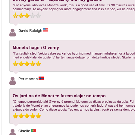
"For anyone who loves Monet's work, this is a good use of time. Its 90 minutes outs
commentary, so anyone hoping for more engagement and less silence, will be disapp
David
Raleigh
Monets hage i Giverny
"Fantastisk sted! Veldig vakre parker og bygning med mange muligheter for å ta gode
med engelsktalende guide! Vi lærte mange detaljer om dette hurtige stedet. Skulle hatt
Per morten
Os jardins de Monet te fazem viajar no tempo
"O tempo percorrido até Giverny é preenchido com as dicas preciosas da guia. Fui
trajetória de Monet e, ao chegarmos lá, pudemos conferir tudo. A casa é bem conser
a época do pintor. Como disse a guia, "ao entrar nos jardins, você se sente dentro 
Giselle