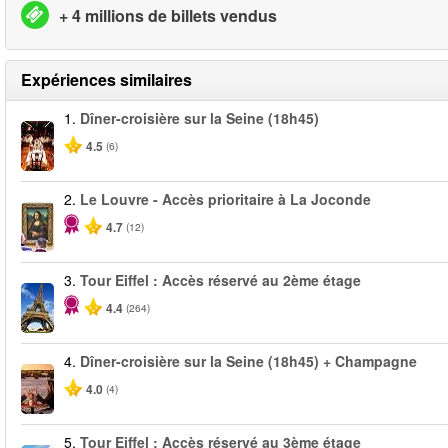
+ 4 millions de billets vendus
Expériences similaires
1.
Dîner-croisière sur la Seine (18h45)
4.5
(6)
2.
Le Louvre - Accès prioritaire à La Joconde
4.7
(12)
3.
Tour Eiffel : Accès réservé au 2ème étage
4.4
(264)
4.
Dîner-croisière sur la Seine (18h45) + Champagne
4.0
(4)
5.
Tour Eiffel : Accès réservé au 3ème étage