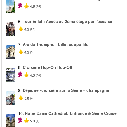
4.6
(75)
6.
Tour Eiffel : Accès au 2ème étage par l'escalier
4.5
(28)
7.
Arc de Triomphe - billet coupe-file
4.5
(8)
8.
Croisière Hop-On Hop-Off
4.3
(86)
9.
Déjeuner-croisière sur la Seine + champagne
5.0
(4)
10.
Notre Dame Cathedral: Entrance & Seine Cruise
5.0
(1)