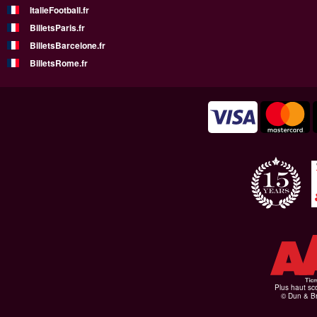
ItalieFootball.fr
BilletsParis.fr
BilletsBarcelone.fr
BilletsRome.fr
Plus haut sco
© Dun & Br