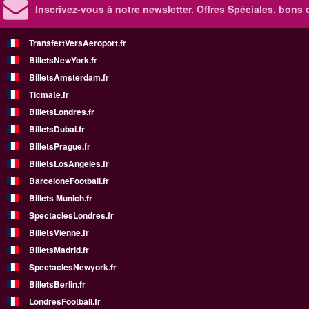
Inscrivez-vous à notre newsletter. Offres Spéciales, bons 
TransfertVersAeroport.fr
BilletsNewYork.fr
BilletsAmsterdam.fr
Ticmate.fr
BilletsLondres.fr
BilletsDubai.fr
BilletsPrague.fr
BilletsLosAngeles.fr
BarceloneFootball.fr
Billets Munich.fr
SpectaclesLondres.fr
BilletsVienne.fr
BilletsMadrid.fr
SpectaclesNewyork.fr
BilletsBerlin.fr
LondresFootball.fr