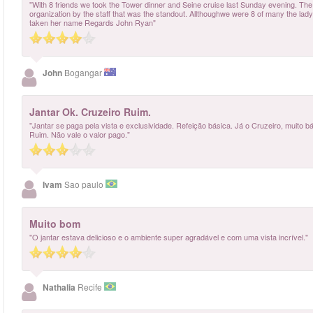
"With 8 friends we took the Tower dinner and Seine cruise last Sunday evening. Th
organization by the staff that was the standout. Allthoughwe were 8 of many the lady 
taken her name Regards John Ryan"
John
Bogangar
Jantar Ok. Cruzeiro Ruim.
"Jantar se paga pela vista e exclusividade. Refeição básica. Já o Cruzeiro, muito
Ruim. Não vale o valor pago."
Ivam
Sao paulo
Muito bom
"O jantar estava delicioso e o ambiente super agradável e com uma vista incrível."
Nathalia
Recife