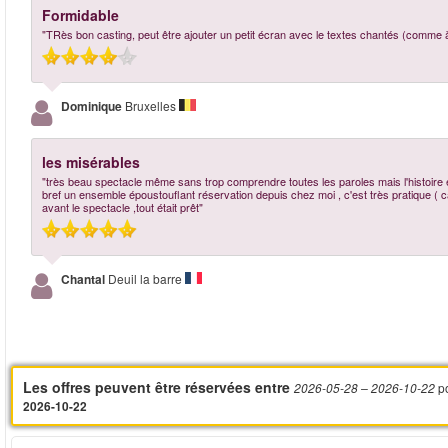
Formidable
"TRès bon casting, peut être ajouter un petit écran avec le textes chantés (comme à
Dominique
Bruxelles
les misérables
"très beau spectacle même sans trop comprendre toutes les paroles mais l'histoire e
bref un ensemble époustouflant réservation depuis chez moi , c'est très pratique ( 
avant le spectacle ,tout était prêt"
Chantal
Deuil la barre
Les offres peuvent être réservées entre
p
2026-05-28
– 2026-10-22
2026-10-22