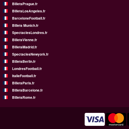
BilletsPrague.fr
BilletsLosAngeles.fr
BarceloneFootball.fr
Billets Munich.fr
SpectaclesLondres.fr
BilletsVienne.fr
BilletsMadrid.fr
SpectaclesNewyork.fr
BilletsBerlin.fr
LondresFootball.fr
ItalieFootball.fr
BilletsParis.fr
BilletsBarcelone.fr
BilletsRome.fr