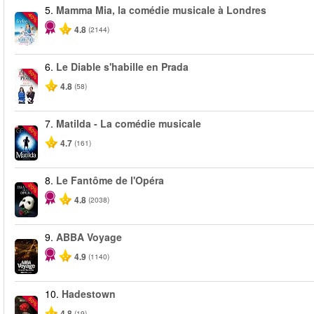
5.
Mamma Mia, la comédie musicale à Londres
-40%
4.8
(2144)
6.
Le Diable s'habille en Prada
-50%
4.8
(58)
7.
Matilda - La comédie musicale
-50%
4.7
(161)
8.
Le Fantôme de l'Opéra
-20%
4.8
(2038)
9.
ABBA Voyage
4.9
(1140)
10.
Hadestown
-50%
4.8
(19)