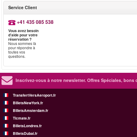
Service Client
+41 435 085 538
Vous avez besoin
d'aide pour votre
réservation ?
Nous sommes là
pour répondre à
toutes vos
questions.
Inscrivez-vous à notre newsletter. Offres Spéciales, bons 
TransfertVersAeroport.fr
BilletsNewYork.fr
BilletsAmsterdam.fr
Ticmate.fr
BilletsLondres.fr
BilletsDubai.fr