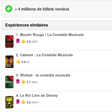
+ 4 millions de billets vendus
Expériences similaires
1.
Moulin Rouge ! La Comédie Musicale
-50%
4.9
(228)
2.
Cabaret : La Comédie Musicale
4.8
(6)
3.
Wicked - la comédie musicale
-50%
4.7
(855)
4.
Le Roi Lion de Disney
4.8
(2261)