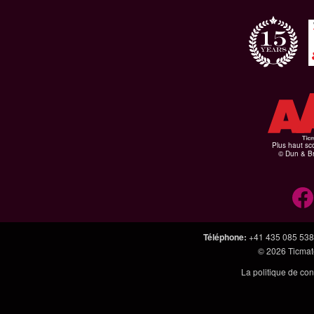
Plus haut sco
© Dun & Br
Téléphone
:
+41 435 085 538
© 2026
Ticmate
La politique de con