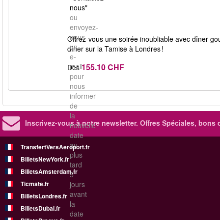
nous"
ou
envoyez-
nous
Offrez‑vous une soirée inoubliable avec dîner go
un
dîner sur la Tamise à Londres !
e-
155.10 CHF
mail
Dès
pour
nous
informer
de
la
Inscrivez-vous à notre newsletter. Offres Spéciales, bons 
nouvelle
date
au
TransfertVersAeroport.fr
plus
BilletsNewYork.fr
tard
BilletsAmsterdam.fr
5
Ticmate.fr
jours
avant
BilletsLondres.fr
la
BilletsDubai.fr
date