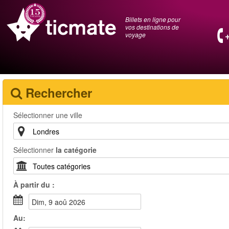
Billets en ligne pour
vos destinations de
voyage
Rechercher
Sélectionner une ville
Sélectionner
la catégorie
À partir du :
dim, 9 aoû 2026
Au: