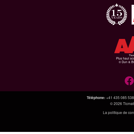
Plus haut sco
© Dun & Br
Téléphone
:
+41 435 085 538
© 2026
Ticmate
La politique de con