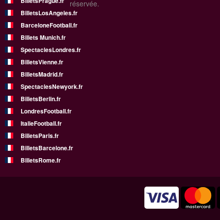
BilletsPrague.fr
réservée.
BilletsLosAngeles.fr
BarceloneFootball.fr
Billets Munich.fr
SpectaclesLondres.fr
BilletsVienne.fr
BilletsMadrid.fr
SpectaclesNewyork.fr
BilletsBerlin.fr
LondresFootball.fr
ItalieFootball.fr
BilletsParis.fr
BilletsBarcelone.fr
BilletsRome.fr