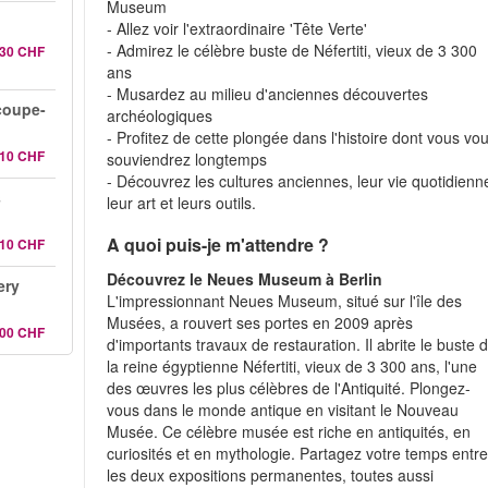
Museum
- Allez voir l'extraordinaire 'Tête Verte'
- Admirez le célèbre buste de Néfertiti, vieux de 3 300
.30 CHF
ans
- Musardez au milieu d'anciennes découvertes
coupe-
archéologiques
- Profitez de cette plongée dans l'histoire dont vous vo
.10 CHF
souviendrez longtemps
- Découvrez les cultures anciennes, leur vie quotidienn
s
leur art et leurs outils.
A quoi puis-je m'attendre ?
.10 CHF
Découvrez le Neues Museum à Berlin
ery
L'impressionnant Neues Museum, situé sur l'île des
Musées, a rouvert ses portes en 2009 après
.00 CHF
d'importants travaux de restauration. Il abrite le buste 
la reine égyptienne Néfertiti, vieux de 3 300 ans, l'une
des œuvres les plus célèbres de l'Antiquité. Plongez-
vous dans le monde antique en visitant le Nouveau
Musée. Ce célèbre musée est riche en antiquités, en
curiosités et en mythologie. Partagez votre temps entr
les deux expositions permanentes, toutes aussi