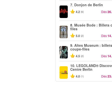
7.
Donjon de Berlin
4.2
Dès
26
(6)
8.
Musée Bode : Billets 
files
5.0
Dès
14
(2)
9.
Altes Museum : billet
coupe-files
4.5
Dès
14
(2)
10.
LEGOLAND® Discov
Centre Berlin
4.0
Dès
23
(1)