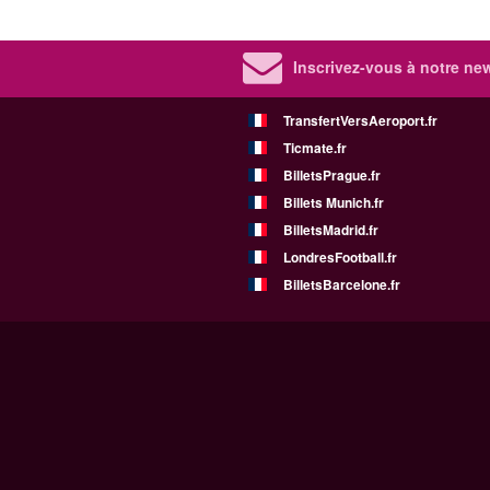
Inscrivez-vous à notre new
TransfertVersAeroport.fr
Ticmate.fr
BilletsPrague.fr
Billets Munich.fr
BilletsMadrid.fr
LondresFootball.fr
BilletsBarcelone.fr