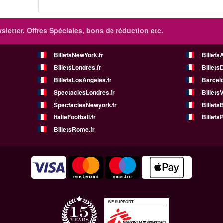
sletter. Offres Spéciales, bons de réduction etc.
BilletsNewYork.fr
Billets
BilletsLondres.fr
Billets
BilletsLosAngeles.fr
Barcelo
SpectaclesLondres.fr
Billets
SpectaclesNewyork.fr
BilletsB
ItalieFootball.fr
BilletsP
BilletsRome.fr
WE SUPPORT