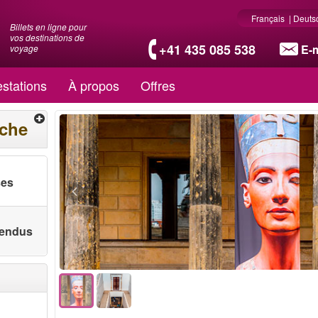
Français
|
Deuts
Billets en ligne pour
vos destinations de
+41 435 085 538
E-m
voyage
stations
À propos
Offres
rche
ses
 vendus