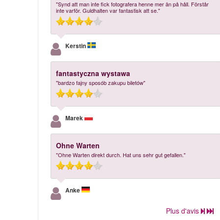
"Synd att man inte fick fotografera henne mer än på håll. Förstår
inte varför. Guldhalten var fantastisk att se."
Kerstin
fantastyczna wystawa
"bardzo fajny sposób zakupu biletów"
Marek
Ohne Warten
"Ohne Warten direkt durch. Hat uns sehr gut gefallen."
Anke
Plus d'avis