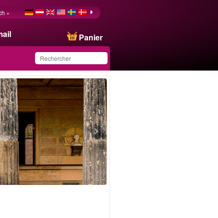
ch »
ail
Panier
Ce produit a été
sauvegardé dans votre
liste.