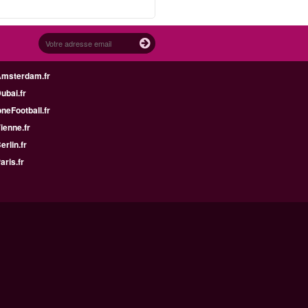
Amsterdam.fr
Dubai.fr
neFootball.fr
Vienne.fr
erlin.fr
aris.fr