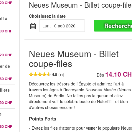
Neues Museum - Billet coupe-file
.20 CHF
Choisissez la date
ff à
Recherch
lun, 10 aoû 2026
.00 CHF
Neues Museum - Billet
.20 CHF
coupe-files
er de
14.10 C
4.5
Dès
(11)
.60 CHF
Découvrez les trésors de l'Égypte et admirez l'art à
travers les âges à l'incroyable Nouveau Musée (Neues
illets
Museum) de Berlin. Ne faites pas la queue et allez
directement voir le célèbre buste de Néfertiti - et bien
.90 CHF
d'autres choses encore !
e
Points Forts
.60 CHF
- Evitez les files d'attente pour visiter le populaire Neue