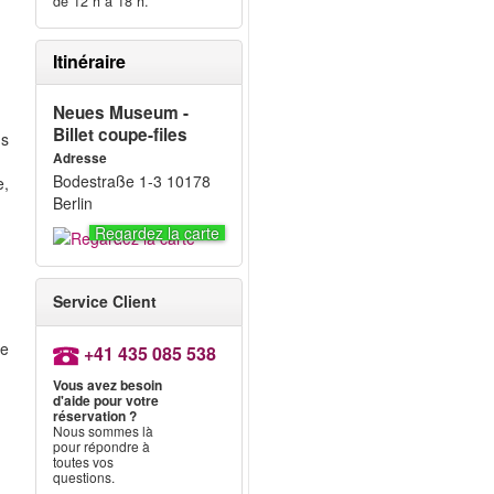
de 12 h à 18 h.
Itinéraire
Neues Museum -
Billet coupe-files
us
Adresse
Bodestraße 1-3 10178
e,
Berlin
Regardez la carte
Service Client
de
+41 435 085 538
Vous avez besoin
d'aide pour votre
réservation ?
Nous sommes là
pour répondre à
e
toutes vos
questions.