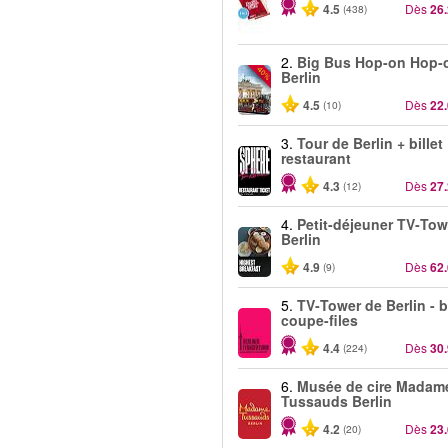
4.5
Dès
26
(438)
2.
Big Bus Hop-on Hop-o
-40%
Berlin
4.5
Dès
22
(10)
3.
Tour de Berlin + billet
restaurant
4.3
Dès
27
(12)
4.
Petit-déjeuner TV‑Tow
Berlin
4.9
Dès
62
(9)
5.
TV‑Tower de Berlin - b
coupe-files
4.4
Dès
30
(224)
6.
Musée de cire Madam
Tussauds Berlin
4.2
Dès
23
(20)