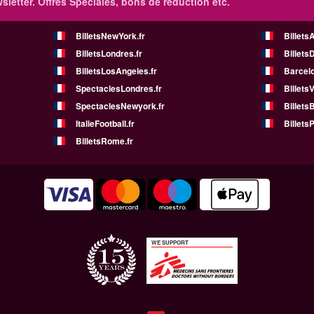
sletter. Offres Spéciales, bons de réduction etc.
BilletsNewYork.fr
Billets
BilletsLondres.fr
Billets
BilletsLosAngeles.fr
Barcelo
SpectaclesLondres.fr
Billets
SpectaclesNewyork.fr
BilletsB
ItalieFootball.fr
BilletsP
BilletsRome.fr
WE SUPPORT