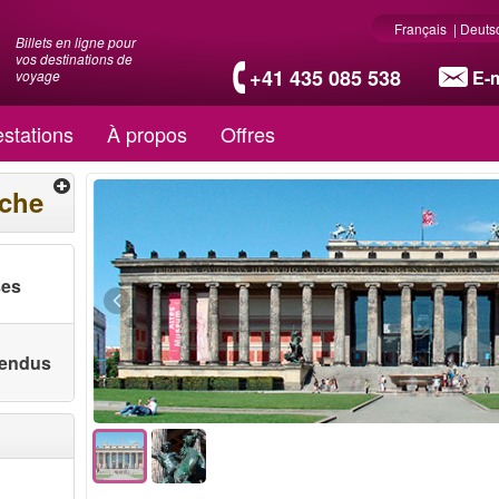
Français
|
Deuts
Billets en ligne pour
vos destinations de
+41 435 085 538
E-m
voyage
stations
À propos
Offres
rche
ses
 vendus