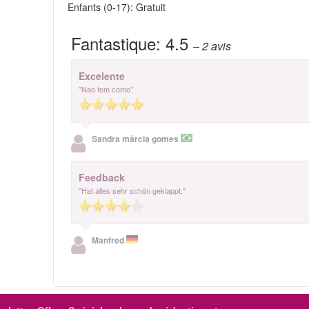
Enfants (0-17): Gratuit
Fantastique:
4.5
– 2
avis
Excelente
"Nao tem como"
Sandra márcia gomes
Feedback
"Hat alles sehr schön geklappt,"
Manfred