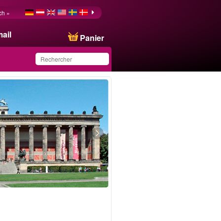
ch »
ail
Panier
Ce produit a été
sauvegardé dans votre
liste.