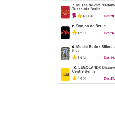
7.
Musée de cire Madam
Tussauds Berlin
4.2
Dès
23
(20)
8.
Donjon de Berlin
4.2
Dès
26
(6)
9.
Musée Bode : Billets 
files
5.0
Dès
14
(2)
10.
LEGOLAND® Discov
Centre Berlin
4.0
Dès
23
(1)