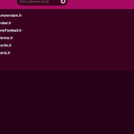
Amsterdam.fr
Dubai.fr
neFootball.fr
Vienne.fr
erlin.fr
aris.fr