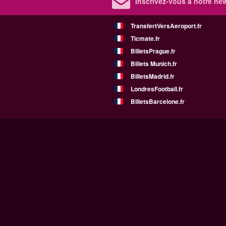
Inscrivez-vous à notre new
TransfertVersAeroport.fr
Ticmate.fr
BilletsPrague.fr
Billets Munich.fr
BilletsMadrid.fr
LondresFootball.fr
BilletsBarcelone.fr