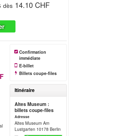
s
14.10 CHF
dès
er
Confirmation
immédiate
E-billet
Billets coupe-files
HF
Itinéraire
Altes Museum :
billets coupe-files
Adresse
Altes Museum Am
al
Lustgarten 10178 Berlin