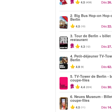
4.5
Dès
26
(438)
2.
Big Bus Hop-on Hop-o
-40%
Berlin
4.5
Dès
22
(10)
3.
Tour de Berlin + billet
restaurant
4.3
Dès
27
(12)
4.
Petit-déjeuner TV‑Tow
Berlin
4.9
Dès
62
(9)
5.
TV‑Tower de Berlin - b
coupe-files
4.4
Dès
30
(224)
6.
Neues Museum - Bille
coupe-files
4.5
Dès
14
(11)