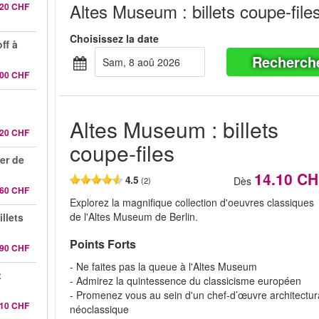
Altes Museum : billets coupe-file
.20 CHF
Choisissez la date
ff à
Recherch
sam, 8 aoû 2026
.00 CHF
Altes Museum : billets
.20 CHF
coupe-files
er de
14.10 C
4.5
Dès
(2)
.60 CHF
Explorez la magnifique collection d'oeuvres classiques
de l'Altes Museum de Berlin.
illets
Points Forts
.90 CHF
- Ne faites pas la queue à l'Altes Museum
t
- Admirez la quintessence du classicisme européen
- Promenez vous au sein d'un chef-d’œuvre architectur
.10 CHF
néoclassique