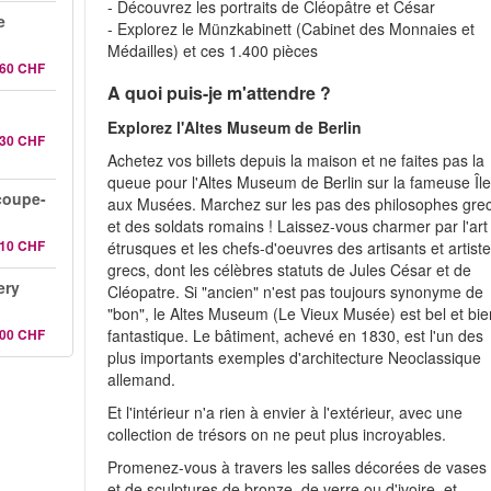
- Découvrez les portraits de Cléopâtre et César
e
- Explorez le Münzkabinett (Cabinet des Monnaies et
Médailles) et ces 1.400 pièces
.60 CHF
A quoi puis-je m'attendre ?
Explorez l'Altes Museum de Berlin
.30 CHF
Achetez vos billets depuis la maison et ne faites pas la
queue pour l'Altes Museum de Berlin sur la fameuse Îl
coupe-
aux Musées. Marchez sur les pas des philosophes gre
et des soldats romains ! Laissez-vous charmer par l'art
.10 CHF
étrusques et les chefs-d'oeuvres des artisants et artist
grecs, dont les célèbres statuts de Jules César et de
ery
Cléopatre. Si "ancien" n'est pas toujours synonyme de
"bon", le Altes Museum (Le Vieux Musée) est bel et bie
.00 CHF
fantastique. Le bâtiment, achevé en 1830, est l'un des
plus importants exemples d'architecture Neoclassique
allemand.
Et l'intérieur n'a rien à envier à l'extérieur, avec une
collection de trésors on ne peut plus incroyables.
Promenez-vous à travers les salles décorées de vases
et de sculptures de bronze, de verre ou d'ivoire, et