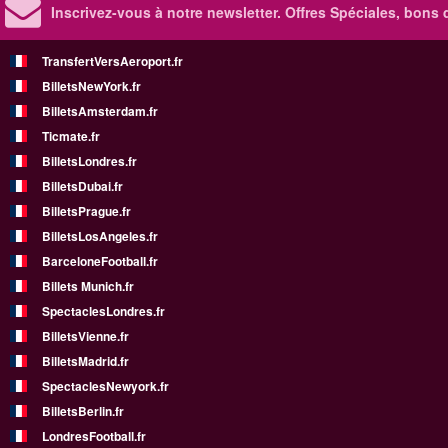
Inscrivez-vous à notre newsletter. Offres Spéciales, bons 
TransfertVersAeroport.fr
BilletsNewYork.fr
BilletsAmsterdam.fr
Ticmate.fr
BilletsLondres.fr
BilletsDubai.fr
BilletsPrague.fr
BilletsLosAngeles.fr
BarceloneFootball.fr
Billets Munich.fr
SpectaclesLondres.fr
BilletsVienne.fr
BilletsMadrid.fr
SpectaclesNewyork.fr
BilletsBerlin.fr
LondresFootball.fr