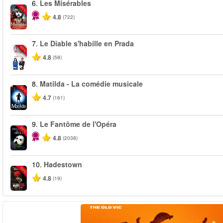
6.
Les Misérables
-40%
4.8
(722)
7.
Le Diable s'habille en Prada
-50%
4.8
(58)
8.
Matilda - La comédie musicale
-50%
4.7
(161)
9.
Le Fantôme de l'Opéra
-20%
4.8
(2038)
10.
Hadestown
-50%
4.8
(19)