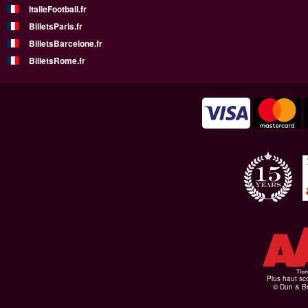
ItalieFootball.fr
BilletsParis.fr
BilletsBarcelone.fr
BilletsRome.fr
Plus haut sco
© Dun & Br