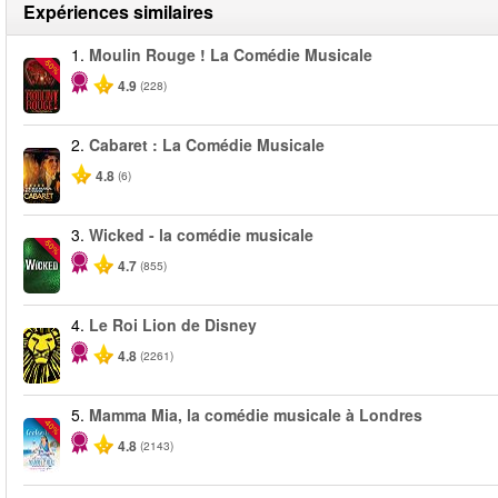
Expériences similaires
1.
Moulin Rouge ! La Comédie Musicale
-50%
4.9
(228)
2.
Cabaret : La Comédie Musicale
4.8
(6)
3.
Wicked - la comédie musicale
-50%
4.7
(855)
4.
Le Roi Lion de Disney
4.8
(2261)
5.
Mamma Mia, la comédie musicale à Londres
-40%
4.8
(2143)