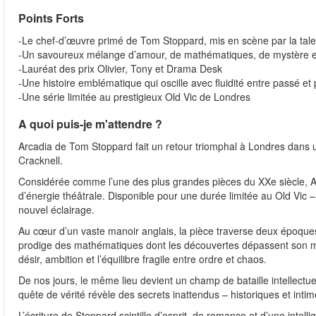
Points Forts
-Le chef-d’œuvre primé de Tom Stoppard, mis en scène par la tale
-Un savoureux mélange d’amour, de mathématiques, de mystère e
-Lauréat des prix Olivier, Tony et Drama Desk
-Une histoire emblématique qui oscille avec fluidité entre passé et
-Une série limitée au prestigieux Old Vic de Londres
A quoi puis-je m'attendre ?
Arcadia de Tom Stoppard fait un retour triomphal à Londres dans
Cracknell.
Considérée comme l’une des plus grandes pièces du XXe siècle, Arc
d’énergie théâtrale. Disponible pour une durée limitée au Old Vic
nouvel éclairage.
Au cœur d’un vaste manoir anglais, la pièce traverse deux époqu
prodige des mathématiques dont les découvertes dépassent son mon
désir, ambition et l’équilibre fragile entre ordre et chaos.
De nos jours, le même lieu devient un champ de bataille intellect
quête de vérité révèle des secrets inattendus – historiques et intime
L’écriture de Stoppard scintille d’esprit, de romance et d’une inte