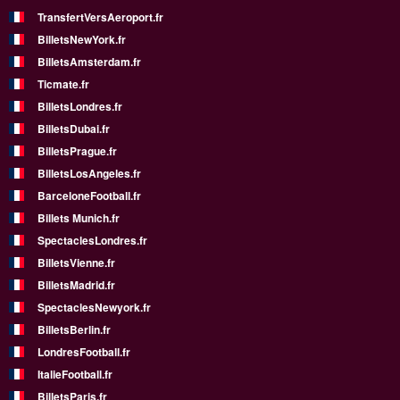
TransfertVersAeroport.fr
BilletsNewYork.fr
BilletsAmsterdam.fr
Ticmate.fr
BilletsLondres.fr
BilletsDubai.fr
BilletsPrague.fr
BilletsLosAngeles.fr
BarceloneFootball.fr
Billets Munich.fr
SpectaclesLondres.fr
BilletsVienne.fr
BilletsMadrid.fr
SpectaclesNewyork.fr
BilletsBerlin.fr
LondresFootball.fr
ItalieFootball.fr
BilletsParis.fr