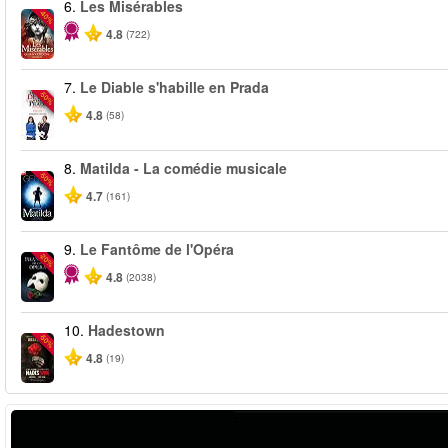
6.
Les Misérables
-40%
4.8
(722)
7.
Le Diable s'habille en Prada
-50%
4.8
(58)
8.
Matilda - La comédie musicale
-50%
4.7
(161)
9.
Le Fantôme de l'Opéra
-20%
4.8
(2038)
10.
Hadestown
-50%
4.8
(19)