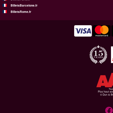
BilletsBarcelone.fr
BilletsRome.fr
Plus haut sco
© Dun & Br