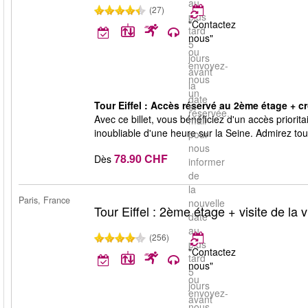
au
(27)
plus
"Contactez
tard
nous"
5
ou
jours
envoyez-
avant
nous
la
un
date
Tour Eiffel : Accès réservé au 2ème étage + cr
e-
réservée.
Avec ce billet, vous bénéficiez d'un accès priorit
mail
inoubliable d'une heure sur la Seine. Admirez tout
pour
nous
78.90 CHF
Dès
informer
de
la
Paris, France
nouvelle
Tour Eiffel : 2ème étage + visite de la vi
date
au
(256)
plus
"Contactez
tard
nous"
5
ou
jours
envoyez-
avant
nous