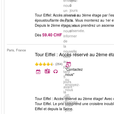
tard
envoyez-
5
nous
jours
un
Tour Eiffel: Accès réservé au 3ème étage par l’es
avant
e-
époustouflante de Paris. Vous monterez au 1er 
la
mail
Depuis le 2ème étage, vous prendrez un ascens
date
pour
réservée.
nous
59.40 CHF
Dès
informer
de
la
Paris, France
nouvelle
Tour Eiffel : Accès réservé au 2ème ét
date
au
(264)
plus
"Contactez
tard
nous"
5
ou
jours
envoyez-
avant
nous
la
un
date
Tour Eiffel : Accès réservé au 2ème étage! Avec c
e-
réservée.
Tour Eiffel. Le prix comprend une croisière inoub
mail
Eiffel et depuis la Seine.
pour