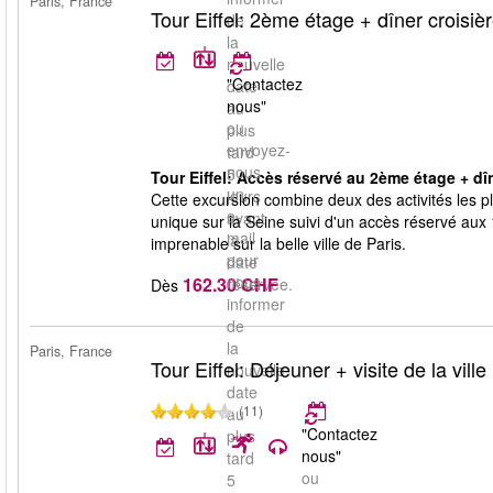
Paris, France
Tour Eiffel: 2ème étage + dîner croisiè
de
la
nouvelle
"Contactez
date
nous"
au
ou
plus
envoyez-
tard
nous
5
Tour Eiffel: Accès réservé au 2ème étage + dîn
un
jours
Cette excursion combine deux des activités les pl
e-
avant
unique sur la Seine suivi d'un accès réservé aux
mail
la
imprenable sur la belle ville de Paris.
pour
date
nous
162.30 CHF
réservée.
Dès
informer
de
la
Paris, France
Tour Eiffel: Déjeuner + visite de la ville
nouvelle
date
(11)
au
"Contactez
plus
nous"
tard
ou
5