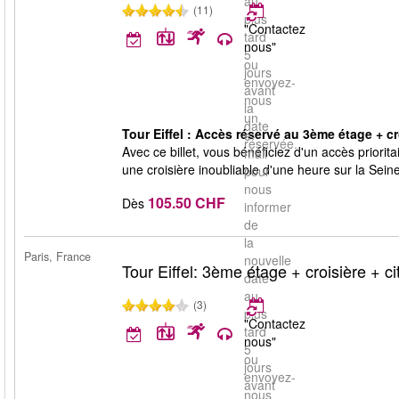
au
(11)
plus
"Contactez
tard
nous"
5
ou
jours
envoyez-
avant
nous
la
un
date
Tour Eiffel : Accès réservé au 3ème étage + cr
e-
réservée.
Avec ce billet, vous bénéficiez d'un accès priori
mail
une croisière inoubliable d'une heure sur la Seine
pour
nous
105.50 CHF
Dès
informer
de
la
Paris, France
nouvelle
Tour Eiffel: 3ème étage + croisière + ci
date
au
(3)
plus
"Contactez
tard
nous"
5
ou
jours
envoyez-
avant
nous