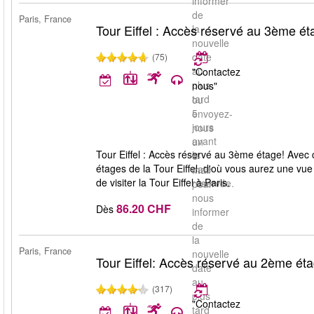
informer
de
Paris, France
Tour Eiffel : Accès réservé au 3ème ét
la
nouvelle
date
(75)
au
"Contactez
plus
nous"
tard
ou
5
envoyez-
jours
nous
avant
un
Tour Eiffel : Accès réservé au 3ème étage! Avec c
la
e-
étages de la Tour Eiffel, d'où vous aurez une vue
date
mail
de visiter la Tour Eiffel à Paris.
réservée.
pour
nous
86.20 CHF
Dès
informer
de
la
Paris, France
nouvelle
Tour Eiffel: Accès réservé au 2ème étage
date
au
(317)
plus
"Contactez
tard