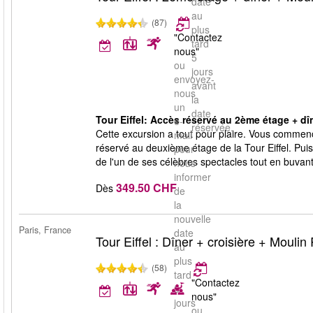
date
au
(87)
plus
"Contactez
tard
nous"
5
ou
jours
envoyez-
avant
nous
la
un
date
Tour Eiffel: Accès réservé au 2ème étage + dî
e-
réservée.
Cette excursion a tout pour plaire. Vous commence
mail
réservé au deuxième étage de la Tour Eiffel. Puis
pour
de l'un de ses célèbres spectacles tout en buv
nous
informer
349.50 CHF
Dès
de
la
nouvelle
Paris, France
date
Tour Eiffel : Dîner + croisière + Mouli
au
plus
(58)
tard
"Contactez
5
nous"
jours
ou