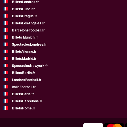
BilletsLondres.fr
BilletsDubai.fr
BilletsPrague.fr
BilletsLosAngeles.fr
BarceloneFootball.fr
Billets Munich.fr
SpectaclesLondres.fr
BilletsVienne.fr
BilletsMadrid.fr
SpectaclesNewyork.fr
BilletsBerlin.fr
LondresFootball.fr
ItalieFootball.fr
BilletsParis.fr
BilletsBarcelone.fr
BilletsRome.fr