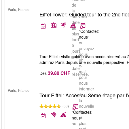
de
Paris, France
la
Eiffel Tower: Guided tour to the 2nd flo
nouvelle
date
au
"Contactez
plus
nous"
tard
ou
5
envoyez-
jours
nous
Tour Eiffel : visite guidée avec accès réservé au 
avant
un
admirez Paris depuis une nouvelle perspective. Ri
la
e-
date
mail
39.80 CHF
Dès
réservée.
pour
nous
informer
Paris, France
Tour Eiffel: Accès au 3ème étage par l’
de
la
nouvelle
(63)
date
"Contactez
au
nous"
plus
ou