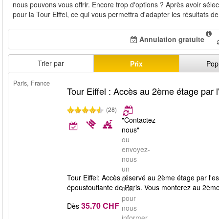
nous pouvons vous offrir. Encore trop d'options ? Après avoir sélec
pour la Tour Eiffel, ce qui vous permettra d'adapter les résultats de
Annulation gratuite
Trier par
Prix
Pop
Paris, France
Tour Eiffel : Accès au 2ème étage par l
(28)
"Contactez
nous"
ou
envoyez-
nous
un
Tour Eiffel: Accès réservé au 2ème étage par l'es
e-
époustouflante de Paris. Vous monterez au 2ème
mail
pour
35.70 CHF
Dès
nous
informer