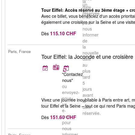
la
un
date
Tour Eiffel: Accès réservé au 3ème étage + crois
e-
réservée.
Avec ce billet, vous bénéficiez d'un accès priori
mail
également une croisière sur la Seine et une visite
pour
nous
115.10 CHF
Dès
informer
de
la
Paris, France
nouvelle
Tour Eiffel: la Joconde et une croisière
date
au
plus
"Contactez
tard
nous"
5
ou
jours
envoyez-
avant
nous
Vivez une journée inoubliable à Paris entre art
la
un
tour Eiffel et la Seine – tout ce qui rend Paris 
date
e-
réservée.
mail
151.60 CHF
Dès
pour
nous
informer