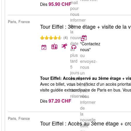
mail
95.90 CHF
Dès
pour
nous
informer
Paris, France
Tour Eiffel : 3ème étage + visite de la vi
de
la
nouvelle
(4)
date
"Contactez
au
nous"
plus
ou
tard
envoyez-
5
nous
jours
un
Tour Eiffel: Accès réservé au 3ème étage + visi
avant
e-
Avec ce billet, vous bénéficiez d'un accès priori
la
mail
visite guidée extraordinaire de Paris en bus. Vous
date
pour
réservée.
nous
97.20 CHF
Dès
informer
de
la
Paris, France
nouvelle
Tour Eiffel : Accès au 3ème étage + cro
date