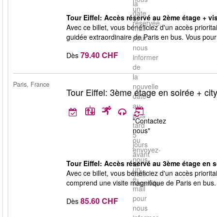
la
un
date
Tour Eiffel: Accès réservé au 2ème étage + visi
e-
réservée.
Avec ce billet, vous bénéficiez d'un accès priorit
mail
guidée extraordinaire de Paris en bus. Vous pourre
pour
nous
79.40 CHF
Dès
informer
de
la
Paris, France
nouvelle
Tour Eiffel: 3ème étage en soirée + city
date
au
plus
"Contactez
tard
nous"
5
ou
jours
envoyez-
avant
nous
Tour Eiffel: Accès réservé au 3ème étage en soi
la
un
Avec ce billet, vous bénéficiez d'un accès priorit
date
e-
comprend une visite magnifique de Paris en bus. 
réservée.
mail
pour
85.60 CHF
Dès
nous