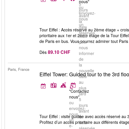
nous"
5
ou
jours
envoyez-
avant
nous
la
un
date
Tour Eiffel : Accès réservé au 2ème étage + croisiè
e-
réservée.
prioritaire aux 1er et 2ème étage de la Tour Eiffe
mail
de Paris en bus. Vous pourrez admirer tout Paris l
pour
nous
89.10 CHF
Dès
informer
de
la
Paris, France
nouvelle
Eiffel Tower: Guided tour to the 3rd floo
date
au
plus
"Contactez
tard
nous"
5
ou
jours
envoyez-
avant
nous
Tour Eiffel : visite guidée avec accès réservé au 
la
un
Profitez d’un accès prioritaire aux différents éta
date
e-
réservée.