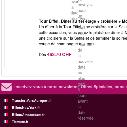
avant
envoyez-
la
nous
date
un
réservée.
Tour Eiffel: Dîner au 1er étage + croisière + 
e-
Un dîner à la Tour Eiffel, une croisière sur la 
mail
cette excursion, vous aurez le plaisir de dîner à 
pour
une croisière sur la Seine et de terminer la so
nous
coupe de champagne à la main.
informer
de
463.70 CHF
Dès
la
nouvelle
date
au
plus
tard
Inscrivez-vous à notre newsletter. Offres Spéciales, bons 
5
jours
TransfertVersAeroport.fr
avant
la
BilletsNewYork.fr
date
BilletsAmsterdam.fr
réservée.
Ticmate.fr