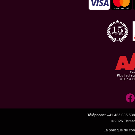
Plus haut sco
© Dun & Br
Téléphone
:
+41 435 085 538
© 2026
Ticmate
La politique de con