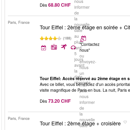
nous
68.80 CHF
Dès
informer
de
la
Paris, France
nouvelle
Tour Eiffel : 2ème étage en soirée + Ci
date
au
(188)
plus
"Contactez
tard
nous"
5
ou
jours
envoyez-
avant
nous
la
un
date
Tour Eiffel: Accès réservé au 2ème étage en soi
e-
réservée.
Avec ce billet, vous bénéficiez d'un accès priori
mail
visite magnifique de Paris en bus. La nuit, Paris
pour
nous
73.20 CHF
Dès
informer
de
la
Paris, France
nouvelle
Tour Eiffel : 2ème étage + croisière
date