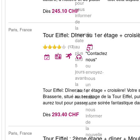
pour
nous
245.10 CHF
Dès
informer
de
la
Paris, France
Tour Eiffel: Dîner au 1er étage + croisi
nouvelle
date
au
(13)
plus
"Contactez
tard
nous"
5
ou
jours
envoyez-
avant
nous
la
un
Tour Eiffel: Dîner au 1er étage + croisière! Vo
date
e-
Brasserie, situé au 1er étage de la Tour Eiffel, p
réservée.
mail
aurez tout pour passer une soirée fantastique dans
pour
nous
293.40 CHF
Dès
informer
de
la
Paris, France
nouvelle
Tour Eiffel : 2ème étage + dîner + Mou