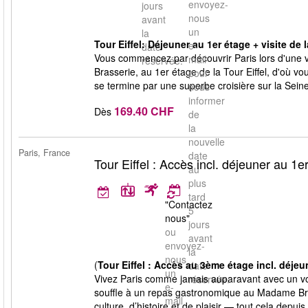
envoyez-
jours
nous
avant
un
la
Tour Eiffel: Déjeuner au 1er étage + visite de la
e-
date
Vous commencez par découvrir Paris lors d'une vi
mail
réservée.
Brasserie, au 1er étage de la Tour Eiffel, d'où vo
pour
se termine par une superbe croisière sur la Seine
nous
informer
169.40 CHF
Dès
de
la
nouvelle
Paris, France
date
Tour Eiffel : Accès incl. déjeuner au 1e
au
plus
tard
"Contactez
5
nous"
jours
ou
avant
envoyez-
la
nous
(
Tour Eiffel : Accès au 3ème étage incl. déjeu
date
un
Vivez Paris comme jamais auparavant avec un vo
réservée.
e-
souffle à un repas gastronomique au Madame Bras
mail
culture, d’histoire et de plaisir — tout cela depu