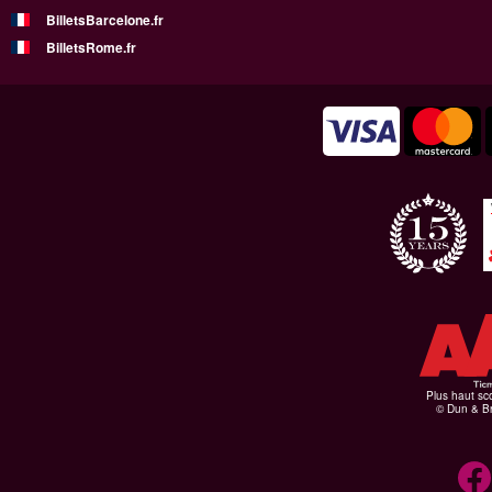
BilletsBarcelone.fr
BilletsRome.fr
Plus haut sco
© Dun & Br