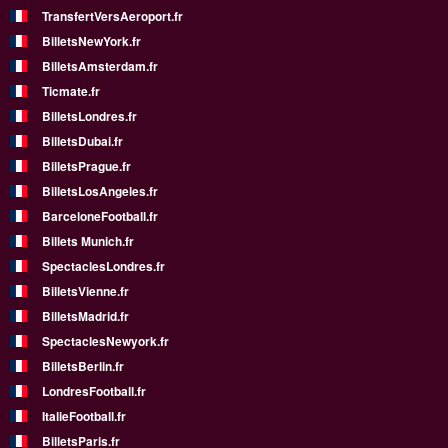
TransfertVersAeroport.fr
BilletsNewYork.fr
BilletsAmsterdam.fr
Ticmate.fr
BilletsLondres.fr
BilletsDubai.fr
BilletsPrague.fr
BilletsLosAngeles.fr
BarceloneFootball.fr
Billets Munich.fr
SpectaclesLondres.fr
BilletsVienne.fr
BilletsMadrid.fr
SpectaclesNewyork.fr
BilletsBerlin.fr
LondresFootball.fr
ItalieFootball.fr
BilletsParis.fr