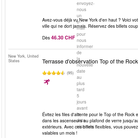
envoyez-
nous
un
Avez-vous déjà vu New York d'en haut ? Voici vot
e-
ville qui ne dort jamais. Réservez des billets coup
mail
pour
46.30 CHF
Dès
nous
informer
de
New York, United
la
Terrasse d'observation Top of the Rock
States
nouvelle
date
(95)
au
plus
tard
5
jours
avant
la
Évitez les files d'attente pour le Top of the Roc
date
dans les ascenseurs au plafond de verre jusqu'au 
réservée.
extérieurs. Avec ces billets flexibles, vous pouvez
valables un mois !