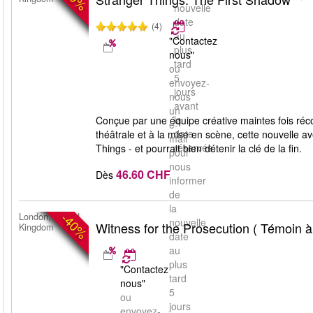
nouvelle
date
(4)
au
"Contactez
plus
nous"
tard
ou
5
envoyez-
jours
nous
avant
un
la
Conçue par une équipe créative maintes fois réc
e-
date
théâtrale et à la mise en scène, cette nouvelle a
mail
réservée.
Things - et pourrait bien détenir la clé de la fin.
pour
nous
46.60 CHF
Dès
informer
de
la
-40%
London, United
nouvelle
Witness for the Prosecution ( Témoin 
Kingdom
date
au
plus
"Contactez
tard
nous"
5
ou
jours
envoyez-