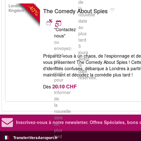
de
-40%
London, United
la
The Comedy About Spies
Kingdom
nouvelle
date
au
"Contactez
plus
nous"
tard
ou
5
envoyez-
jours
nous
Préparez-vous à un chaos, de l'espionnage et des
avant
un
vous présentent The Comedy About Spies ! Cette 
la
e-
d'identités confuses, débarque à Londres à partir
date
mail
maintenant et décodez la comédie plus tard !
réservée.
pour
20.10 CHF
nous
Dès
informer
de
la
nouvelle
date
Inscrivez-vous à notre newsletter. Offres Spéciales, bons 
au
plus
tard
TransfertVersAeroport.fr