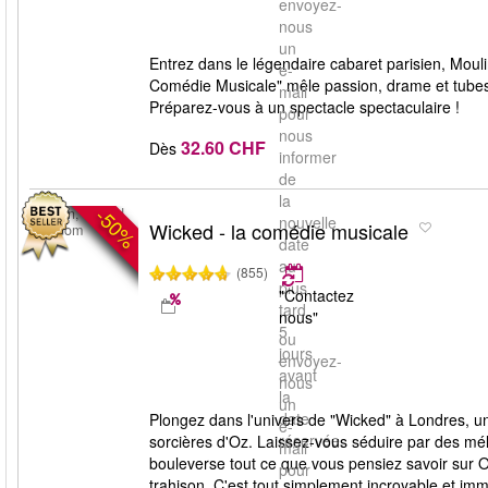
envoyez-
nous
un
Entrez dans le légendaire cabaret parisien, Mou
e-
Comédie Musicale" mêle passion, drame et tube
mail
Préparez-vous à un spectacle spectaculaire !
pour
nous
32.60 CHF
Dès
informer
de
la
-50%
London, United
nouvelle
Wicked - la comédie musicale
Kingdom
date
au
(855)
plus
"Contactez
tard
nous"
5
ou
jours
envoyez-
avant
nous
la
un
date
Plongez dans l'univers de "Wicked" à Londres, un
e-
réservée.
sorcières d'Oz. Laissez-vous séduire par des mél
mail
bouleverse tout ce que vous pensiez savoir sur Oz
pour
trahison. C'est tout simplement incroyable et im