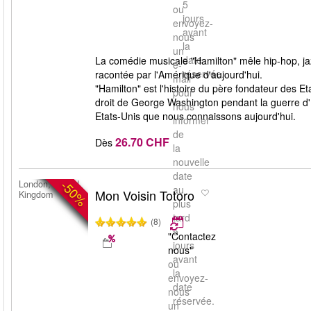
5
ou
jours
envoyez-
avant
nous
la
un
date
La comédie musicale "Hamilton" mêle hip-hop, jazz
e-
réservée.
racontée par l'Amérique d'aujourd'hui.
mail
"Hamilton" est l'histoire du père fondateur des E
pour
droit de George Washington pendant la guerre d
nous
Etats-Unis que nous connaissons aujourd'hui.
informer
de
26.70 CHF
Dès
la
nouvelle
date
-50%
London, United
au
Mon Voisin Totoro
Kingdom
plus
tard
(8)
5
"Contactez
jours
nous"
avant
ou
la
envoyez-
date
nous
réservée.
un