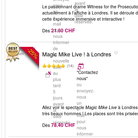
avant
nous
Le passionnant drame Witness for the Prosecution
la
un
actuellement à l'affiche à Londres. Il se déroul
date
e-
cette expérience immersive et interactive !
réservée.
mail
21.60 CHF
pour
Dès
nous
informer
de
-25%
London, United
Magic Mike Live ! à Londres
Kingdom
la
nouvelle
(14)
date
"Contactez
au
nous"
plus
ou
tard
envoyez-
5
nous
jours
un
avant
Allez voir le spectacle
Magic Mike Live
à Londres 
e-
la
très beaux hommes ! Les places sont très prisée
mail
date
pour
réservée.
78.40 CHF
Dès
nous
informer