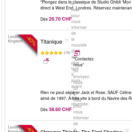
"Plongez dans le classique de Studio Ghibli 'Mon
e-
direct à West End, Londres. Réservez maintenant
mail
pour
26.70 CHF
Dès
nous
informer
de
-40%
London, United
la
Titanique
Kingdom
nouvelle
date
(10)
au
"Contactez
plus
nous"
tard
ou
5
envoyez-
jours
nous
avant
un
la
Rien ne peut séparer Jack et Rose. SAUF Céline D
e-
date
aimé de 1997. À très vite à bord du Navire des Rêv
mail
réservée.
pour
38.60 CHF
Dès
nous
informer
de
-40%
London, United
la
Stranger Things: The First Shadow
Kingdom