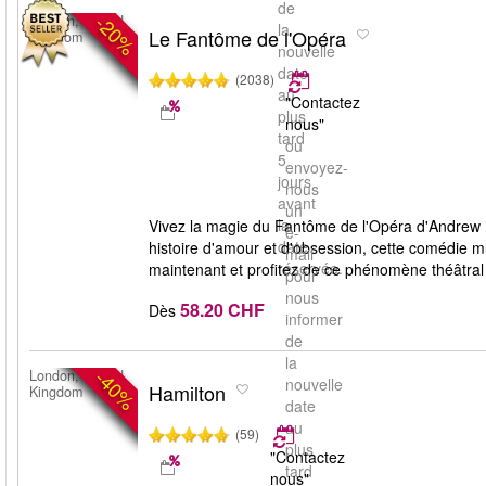
de
-20%
London, United
la
Le Fantôme de l'Opéra
Kingdom
nouvelle
date
(2038)
au
"Contactez
plus
nous"
tard
ou
5
envoyez-
jours
nous
avant
un
la
Vivez la magie du Fantôme de l'Opéra d'Andrew 
e-
date
histoire d'amour et d'obsession, cette comédie 
mail
réservée.
maintenant et profitez de ce phénomène théâtral 
pour
nous
58.20 CHF
Dès
informer
de
la
-40%
London, United
nouvelle
Hamilton
Kingdom
date
au
(59)
plus
"Contactez
tard
nous"