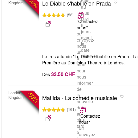
-50%
date
Le Diable s'habille en Prada
Kingdom
au
plus
(58)
tard
"Contactez
5
nous"
jours
ou
avant
envoyez-
la
nous
date
un
réservée.
Le très attendu "Le Diable s'habille en Prada : L
e-
Première au Dominion Theatre à Londres.
mail
pour
33.50 CHF
Dès
nous
informer
de
-50%
London, United
la
Matilda - La comédie musicale
Kingdom
nouvelle
date
(161)
au
"Contactez
plus
nous"
tard
ou
5
envoyez-