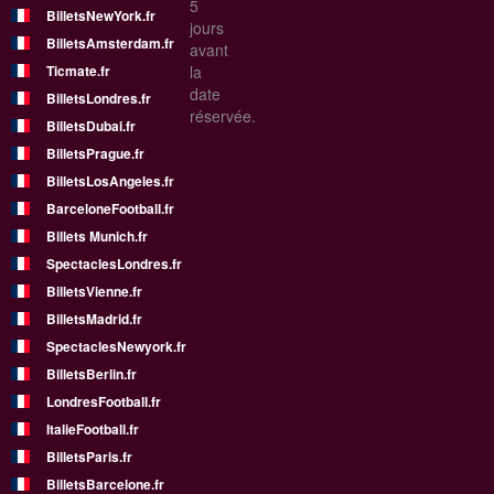
5
BilletsNewYork.fr
jours
BilletsAmsterdam.fr
avant
Ticmate.fr
la
date
BilletsLondres.fr
réservée.
BilletsDubai.fr
BilletsPrague.fr
BilletsLosAngeles.fr
BarceloneFootball.fr
Billets Munich.fr
SpectaclesLondres.fr
BilletsVienne.fr
BilletsMadrid.fr
SpectaclesNewyork.fr
BilletsBerlin.fr
LondresFootball.fr
ItalieFootball.fr
BilletsParis.fr
BilletsBarcelone.fr