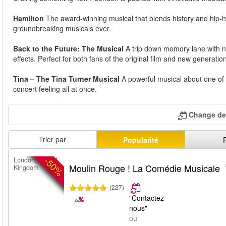
Hamilton
The award-winning musical that blends history and hip-hop
groundbreaking musicals ever.
Back to the Future: The Musical
A trip down memory lane with ne
effects. Perfect for both fans of the original film and new generatio
Tina – The Tina Turner Musical
A powerful musical about one of mu
concert feeling all at once.
Change de 
Trier par
Popularité
-50%
London, United
Moulin Rouge ! La Comédie Musicale
Kingdom
(227)
"Contactez
nous"
ou