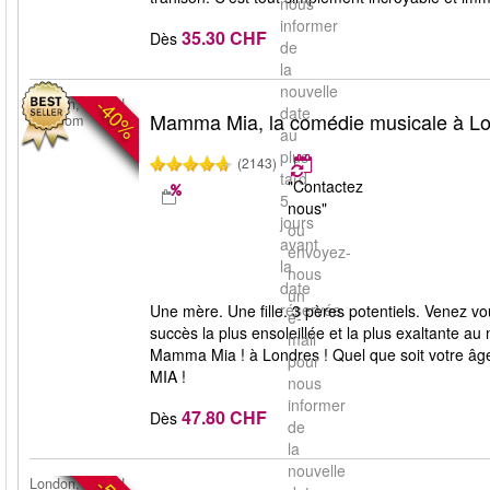
nous
informer
35.30 CHF
Dès
de
la
nouvelle
-40%
London, United
date
Mamma Mia, la comédie musicale à L
Kingdom
au
plus
(2143)
tard
"Contactez
5
nous"
jours
ou
avant
envoyez-
la
nous
date
un
réservée.
Une mère. Une fille. 3 pères potentiels. Venez
e-
succès la plus ensoleillée et la plus exaltante 
mail
Mamma Mia ! à Londres ! Quel que soit votre 
pour
MIA !
nous
informer
47.80 CHF
Dès
de
la
nouvelle
London, United