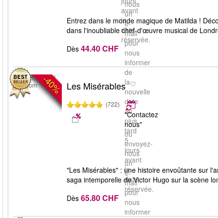
jours
nous
avant
un
la
Entrez dans le monde magique de Matilda ! Découv
e-
date
dans l'inoubliable chef-d'œuvre musical de Londr
mail
réservée.
pour
44.40 CHF
Dès
nous
informer
de
-40%
London, United
la
Les Misérables
Kingdom
nouvelle
date
(722)
au
"Contactez
plus
nous"
tard
ou
5
envoyez-
jours
nous
avant
un
la
"Les Misérables" : une histoire envoûtante sur l'a
e-
date
saga intemporelle de Victor Hugo sur la scène l
mail
réservée.
pour
65.80 CHF
Dès
nous
informer