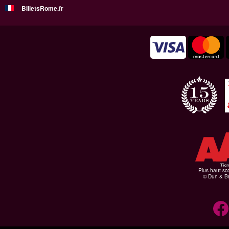
BilletsRome.fr
Plus haut sco
© Dun & Br