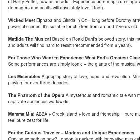
of Harry Potter, now as an adult. Experience pure magic on stage w
(teenagers and adults will absolutely love it too!).
Wicked
Meet Elphaba and Glinda in Oz – long before Dorothy arrive
powerful scenes. It's suitable for children from around 7 years old.
Matilda The Musical
Based on Roald Dahl's beloved story, this mus
and adults will find hard to resist (recommended from 6 years).
For Those Who Want to Experience West End's Greatest Clas
Some performances are simply iconic – the giants of the musical w
Les Misérables
A gripping story of love, hope, and revolution. Musi
playing for over three decades.
The Phantom of the Opera
A mysterious and romantic tale with 
captivate audiences worldwide.
Mamma Mia!
ABBA + Greek island + love and friendship = pure musi
feel pure zest for life.
For the Curious Traveler – Modern and Unique Experiences
Craving something new? London is packed with innovative musicals 